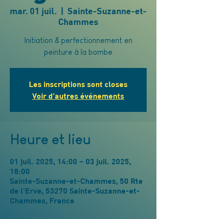
mar. 01 juil.
  |  
Sainte-Suzanne-et-
Chammes
Initiation & perfectionnement en
peinture à la bombe
Les inscriptions sont closes
Voir d'autres événements
Heure et lieu
01 juil. 2025, 14:00 – 03 juil. 2025,
18:00
Sainte-Suzanne-et-Chammes, 50 Rte
de l'Erve, 53270 Sainte-Suzanne-et-
Chammes, France