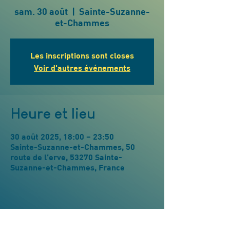
sam. 30 août
  |  
Sainte-Suzanne-
et-Chammes
Les inscriptions sont closes
Voir d'autres événements
Heure et lieu
30 août 2025, 18:00 – 23:50
Sainte-Suzanne-et-Chammes, 50
route de l’erve, 53270 Sainte-
Suzanne-et-Chammes, France