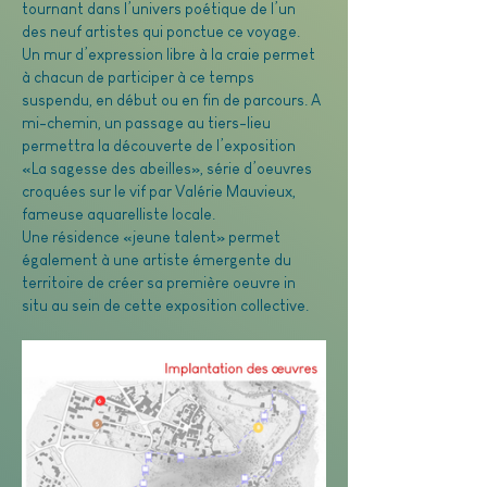
tournant dans l’univers poétique de l’un 
des neuf artistes qui ponctue ce voyage. 
Un mur d’expression libre à la craie permet 
à chacun de participer à ce temps 
suspendu, en début ou en fin de parcours. A 
mi-chemin, un passage au tiers-lieu 
permettra la découverte de l’exposition 
«La sagesse des abeilles», série d’oeuvres 
croquées sur le vif par Valérie Mauvieux, 
fameuse aquarelliste locale. 
Une résidence «jeune talent» permet 
également à une artiste émergente du 
territoire de créer sa première oeuvre in 
situ au sein de cette exposition collective.