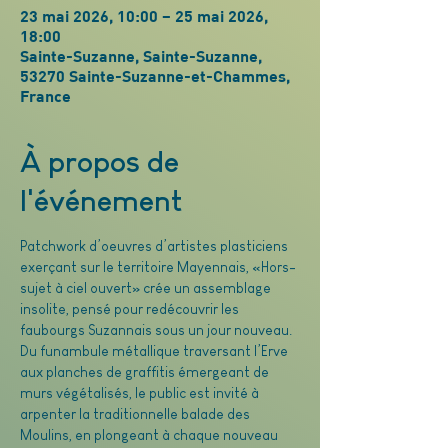
23 mai 2026, 10:00 – 25 mai 2026,
18:00
Sainte-Suzanne, Sainte-Suzanne,
53270 Sainte-Suzanne-et-Chammes,
France
À propos de
l'événement
Patchwork d’oeuvres d’artistes plasticiens 
exerçant sur le territoire Mayennais, «Hors-
sujet à ciel ouvert» crée un assemblage 
insolite, pensé pour redécouvrir les 
faubourgs Suzannais sous un jour nouveau. 
Du funambule métallique traversant l’Erve 
aux planches de graffitis émergeant de 
murs végétalisés, le public est invité à 
arpenter la traditionnelle balade des 
Moulins, en plongeant à chaque nouveau 