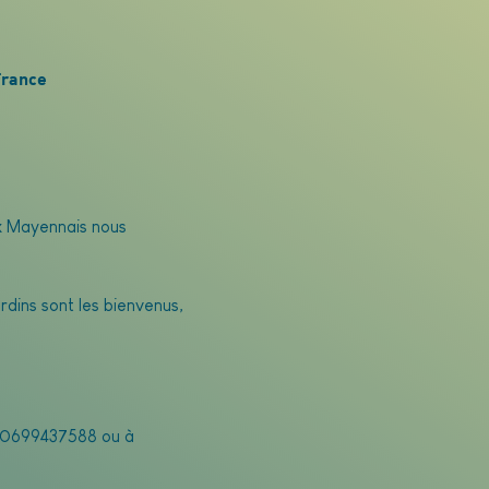
France
ux Mayennais nous 
dins sont les bienvenus, 
u 0699437588 ou à 