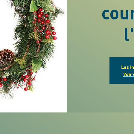
cou
l
Les i
Voir