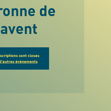
ronne de
'avent
nscriptions sont closes
 d'autres événements