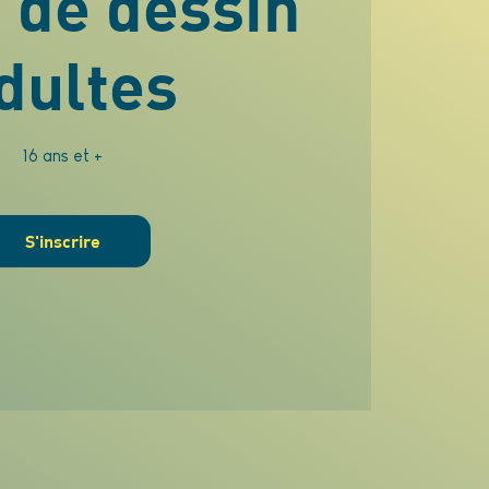
 de dessin
dultes
16 ans et +
S'inscrire